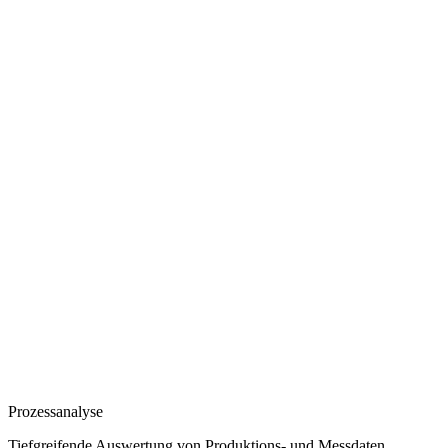
Prozessanalyse
Tiefgreifende Auswertung von Produktions- und Messdaten.